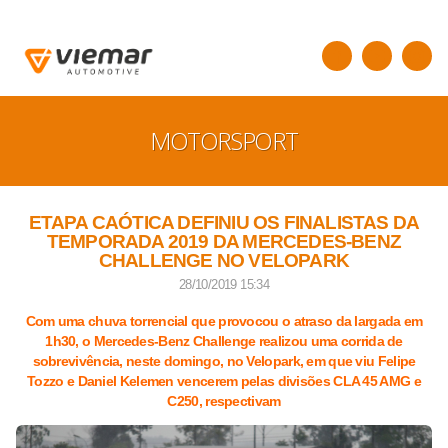
MOTORSPORT
ETAPA CAÓTICA DEFINIU OS FINALISTAS DA
TEMPORADA 2019 DA MERCEDES-BENZ
CHALLENGE NO VELOPARK
28/10/2019 15:34
Com uma chuva torrencial que provocou o atraso da largada em
1h30, o Mercedes-Benz Challenge realizou uma corrida de
sobrevivência, neste domingo, no Velopark, em que viu Felipe
Tozzo e Daniel Kelemen vencerem pelas divisões CLA 45 AMG e
C250, respectivam