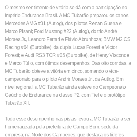
O mesmo sentimento de vitória se dá com a participação no
Império Endurance Brasil. A MC Tubarão preparou os carros
Mercedes AMG #31 (Autlog), dos pilotos Renan Guerra e
Marco Pisani; Ford Mustang #22 (Autlog), do trio André
Moraes Jr., Leandro Ferrari e Flávio Abrunhoza; BMW M2 CS
Racing #64 (Eurobike), da dupla Lucas Foresti e Victor
Foresti; e Audi RS3 TCR #05 (Eurobike), de Henry Visconde
e Marco Túlio, com ótimos desempenhos. Das oito corridas, a
MC Tubarão obteve a vitória em cinco, somando o vice-
campeonato para o piloto André Moraes Jr., da Autlog. Em
nível regional, a MC Tubarão ainda esteve no Campeonato
Gaúcho de Endurance na classe P2, com Tiel e o protótipo
Tubarão XII.
Todo esse desempenho nas pistas levou a MC Tubarão a ser
homenageada pela prefeitura de Campo Bom, sede da
empresa, na Noite dos Campeões, que destaca os líderes