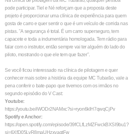
Na clínica de pilotagem da MC Tubarão, qualquer pessoa
pode participar. Tiel e Né reforçam que a proposta deste
projeto é proporcionar uma clínica de experiência para quem
gosta de carro e quer sentir o que é um veículo de corrida nas
pistas. "A segurança é total. É um carro superseguro, tem
capacete e toda a indumentária homologada. Tem rádio para
falar com o instrutor, então sempre vai ter alguém do lado do
piloto, mostrando o que ele tem que fazer".
Se você ficou interessado na clínica de pilotagem e quer
conhecer mais sobre a história da equipe MC Tubarão, vale a
pena conferir o bate-papo que tivemos com os irmãos no
segundo episódio do V Cast:
Youtube:
https://youtu.be/iWODr2NAMxc?si=ryon6klH7qwqCjPv
Spotify e Anchor:
https://open.spotify.com/episode/39fCLfLzMZFwckBXSI9bu1?
si=6XfD05LyR8maUHzxyaqtFw