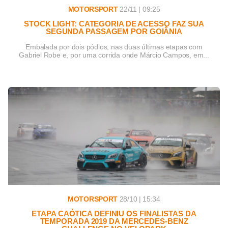
MOTORSPORT
22/11 | 09:25
STOCK LIGHT: CATEGORIA DE ACESSO FAZ SUA
SEGUNDA PASSAGEM POR GOIÂNIA
Embalada por dois pódios, nas duas últimas etapas com
Gabriel Robe e, por uma corrida onde Márcio Campos, em...
MOTORSPORT
28/10 | 15:34
ETAPA CAÓTICA DEFINIU OS FINALISTAS DA
TEMPORADA 2019 DA MERCEDES-BENZ