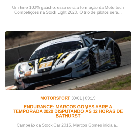
Um time 100% gaúcho: essa será a formação da Motortech
Competições na Stock Light 2020. O trio de pilotos será...
MOTORSPORT
30/01 | 09:19
ENDURANCE: MARCOS GOMES ABRE A
TEMPORADA 2020 DISPUTANDO ÀS 12 HORAS DE
BATHURST
Campeão da Stock Car 2015, Marcos Gomes inicia a...