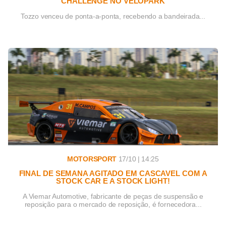
CHALLENGE NO VELOPARK
Tozzo venceu de ponta-a-ponta, recebendo a bandeirada...
MOTORSPORT
17/10 | 14:25
FINAL DE SEMANA AGITADO EM CASCAVEL COM A
STOCK CAR E A STOCK LIGHT!
A Viemar Automotive, fabricante de peças de suspensão e
reposição para o mercado de reposição, é fornecedora...