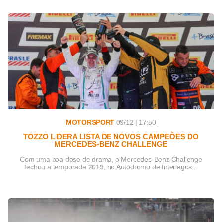
MOTORSPORT
09/12 | 17:50
TOZZO LIDERA LISTA DE NOVOS CAMPEÕES DO
MERCEDES-BENZ CHALLENGE
Com uma boa dose de drama, o Mercedes-Benz Challenge
fechou a temporada 2019, no Autódromo de Interlagos...