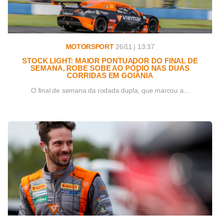
MOTORSPORT
26/11 | 13:37
STOCK LIGHT: MAIOR PONTUADOR DO FINAL DE
SEMANA, ROBE SOBE AO PÓDIO NAS DUAS
CORRIDAS EM GOIÂNIA
O final de semana da rodada dupla, que marcou a...