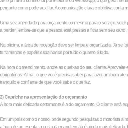
Se o primeiro contato for por telefone ou WhatsApp, o que geralmen
pergunte como pode auxiliar. A comunicação clara e objetiva conta m
Uma vez agendado para orçamento ou mesmo para o serviço, você pr
a perder; lembre-se que a pessoa está prestes a ficar sem seu carro, a
Na oficina, a área de recepção deve ser limpa e organizada. Já se f
ferramentas e papéis espalhados por tudo o quanto é lado.
Na hora do atendimento, anote as queixas do seu cliente. Aproveite 
obrigatórias. Afinal, o que você precisa saber para fazer um bom aten
tranquilo e confiante de que você sabe o que faz.
2) Capriche na apresentação do orçamento
A hora mais delicada certamente é a do orçamento. O cliente está es
Em um país como o nosso, onde segundo pesquisas o motorista ainda
a hora de apresentar o custo da manutenção é ainda mais delicado. É 