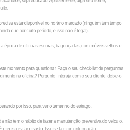
te acontece, seja educado. Apresente-se, diga seu nome,
uito.
ecisa estar disponível no horário marcado (ninguém tem tempo
inda que por curto período, e isso não é legal).
oi a época de oficinas escuras, bagunçadas, com móveis velhos e
este momento para questionar. Faça o seu check-list de perguntas
dimento na oficina? Pergunte, interaja com o seu cliente, deixe-o
perando por isso, para ver o tamanho do estrago.
 não tem o hábito de fazer a manutenção preventiva do veículo,
preciso evitar o susto. Isso se faz com informação.