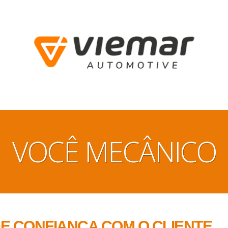
VOCÊ MECÂNICO
E CONFIANÇA COM O CLIENTE