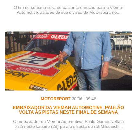
O fim de semana será de bastante emoção para a Viemar
Automotive, através de sua divisão de Motorsport, no...
MOTORSPORT
20/06 | 09:48
EMBAIXADOR DA VIEMAR AUTOMOTIVE, PAULÃO
VOLTA ÀS PISTAS NESTE FINAL DE SEMANA
O embaixador da Viemar Automotive, Paulo Gomes volta à
pista neste sábado (29) para a disputa do rali Mitsubishi...