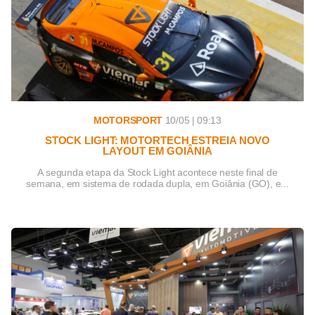
MOTORSPORT
10/05 | 09:13
STOCK LIGHT: MOTORTECH ESTREIA NOVO
LAYOUT EM GOIÂNIA
A segunda etapa da Stock Light acontece neste final de
semana, em sistema de rodada dupla, em Goiânia (GO), e...