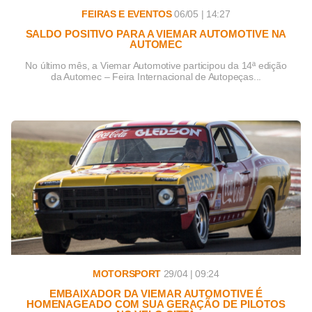
FEIRAS E EVENTOS
06/05 | 14:27
SALDO POSITIVO PARA A VIEMAR AUTOMOTIVE NA
AUTOMEC
No último mês, a Viemar Automotive participou da 14ª edição
da Automec – Feira Internacional de Autopeças...
MOTORSPORT
29/04 | 09:24
EMBAIXADOR DA VIEMAR AUTOMOTIVE É
HOMENAGEADO COM SUA GERAÇÃO DE PILOTOS