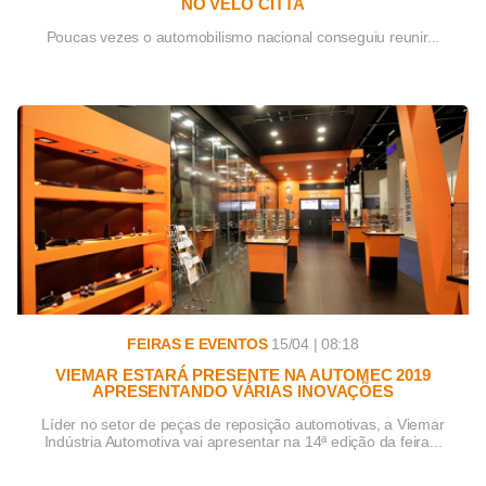
NO VELO CITTÀ
Poucas vezes o automobilismo nacional conseguiu reunir...
FEIRAS E EVENTOS
15/04 | 08:18
VIEMAR ESTARÁ PRESENTE NA AUTOMEC 2019
APRESENTANDO VÁRIAS INOVAÇÕES
Líder no setor de peças de reposição automotivas, a Viemar
Indústria Automotiva vai apresentar na 14ª edição da feira...