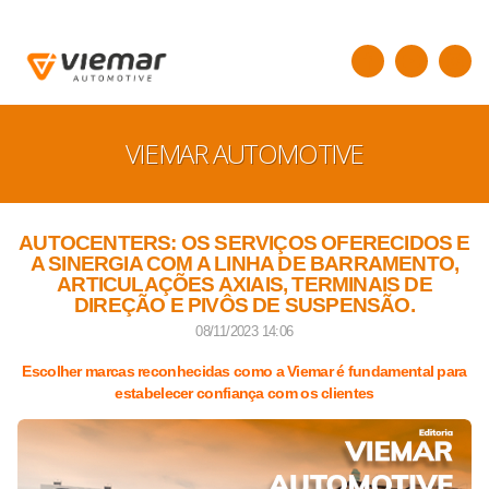
VIEMAR AUTOMOTIVE
AUTOCENTERS: OS SERVIÇOS OFERECIDOS E
A SINERGIA COM A LINHA DE BARRAMENTO,
ARTICULAÇÕES AXIAIS, TERMINAIS DE
DIREÇÃO E PIVÔS DE SUSPENSÃO.
08/11/2023 14:06
Escolher marcas reconhecidas como a Viemar é fundamental para
estabelecer confiança com os clientes